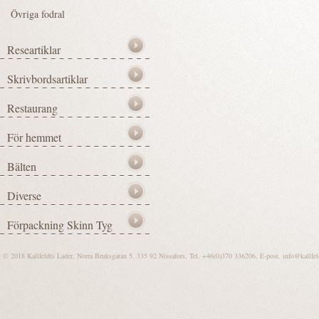
© 2018 Kallfeldts Läder, Norra Bruksgatan 5, 335 92 Nissafors, Tel. +46(0)370 336206, E-post.
info@kallfel