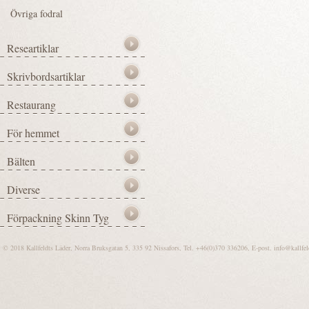
© 2018 Kallfeldts Läder, Norra Bruksgatan 5, 335 92 Nissafors, Tel. +46(0)370 336206, E-post.
info@kallfel