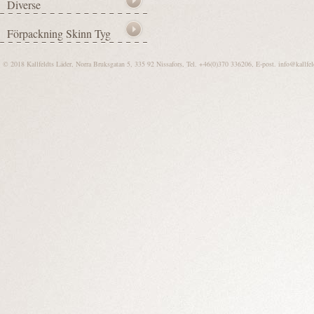
© 2018 Kallfeldts Läder, Norra Bruksgatan 5, 335 92 Nissafors, Tel. +46(0)370 336206, E-post.
info@kallfel