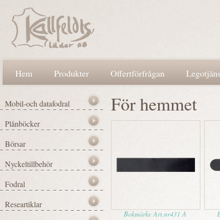
Hem
Produkter
Offertförfrågan
Legotjäns
För hemmet
Bokmärke Art.nr431 A