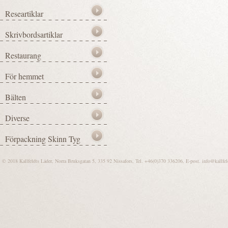
© 2018 Kallfeldts Läder, Norra Bruksgatan 5, 335 92 Nissafors, Tel. +46(0)370 336206, E-post.
info@kallfel