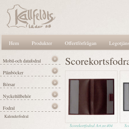
Hem
Produkter
Offertförfrågan
Legotjäns
Scorekortsfodr
Scorekortfodral Art.nr.404
Sc