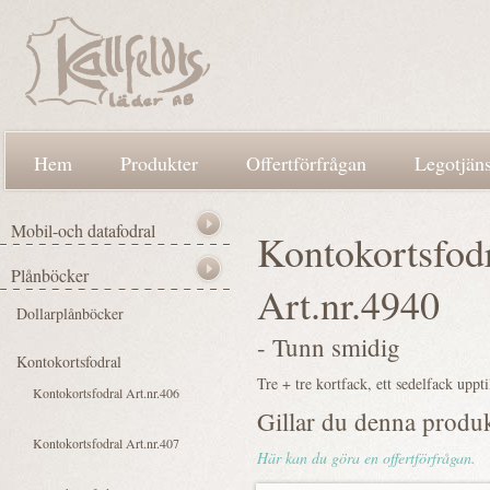
Hem
Produkter
Offertförfrågan
Legotjäns
Kontokortsfod
Art.nr.4940
- Tunn smidig
Tre + tre kortfack, ett sedelfack uppti
Gillar du denna produ
Här kan du göra en offertförfrågan.