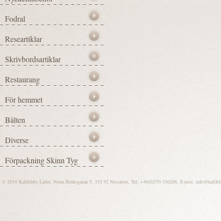
© 2018 Kallfeldts Läder, Norra Bruksgatan 5, 335 92 Nissafors, Tel. +46(0)370 336206, E-post.
info@kallfel