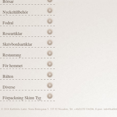
© 2018 Kallfeldts Läder, Norra Bruksgatan 5, 335 92 Nissafors, Tel. +46(0)370 336206, E-post.
info@kallfel