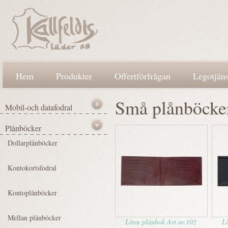
Hem
Produkter
Offertförfrågan
Legotjäns
Små plånböcke
Liten plånbok Art.nr.102
Li