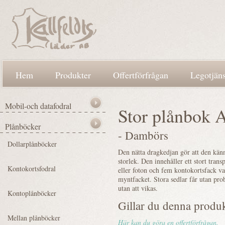
Hem
Produkter
Offertförfrågan
Legotjäns
Stor plånbok A
- Dambörs
Den nätta dragkedjan gör att den känn
storlek. Den innehåller ett stort trans
eller foton och fem kontokortsfack v
myntfacket. Stora sedlar får utan pro
utan att vikas.
Gillar du denna produ
Här kan du göra en offertförfrågan.