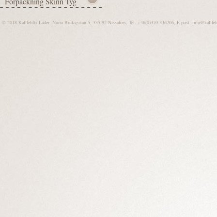
© 2018 Kallfeldts Läder, Norra Bruksgatan 5, 335 92 Nissafors, Tel. +46(0)370 336206, E-post.
info@kallfel