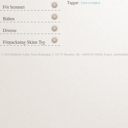
Taggar:
Utan myntfack
© 2018 Kallfeldts Läder, Norra Bruksgatan 5, 335 92 Nissafors, Tel. +46(0)370 336206, E-post.
info@kallfel