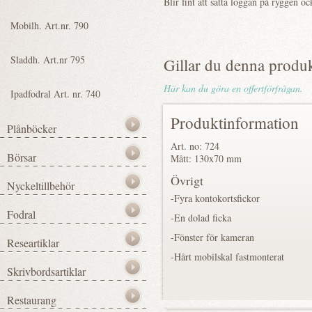
Blir fint att sätta loggan på ryggen oc
Gillar du denna produ
Här kan du göra en offertförfrågan.
Produktinformation
Art. no: 724
Mått: 130x70 mm
Övrigt
-Fyra kontokortsfickor
-En dolad ficka
-Fönster för kameran
-Hårt mobilskal fastmonterat