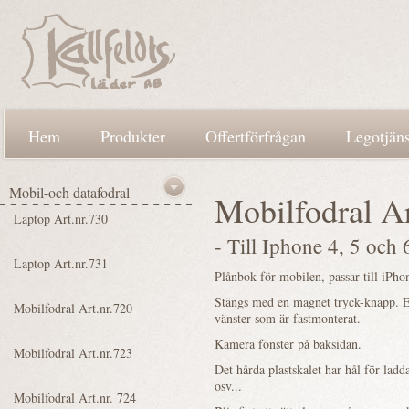
Hem
Produkter
Offertförfrågan
Legotjäns
Mobilfodral Ar
- Till Iphone 4, 5 och
Plånbok för mobilen, passar till iPho
Stängs med en magnet tryck-knapp. Ett
vänster som är fastmonterat.
Kamera fönster på baksidan.
Det hårda plastskalet har hål för lad
osv...