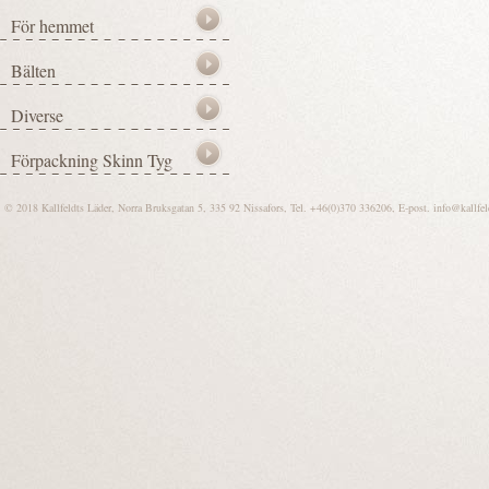
© 2018 Kallfeldts Läder, Norra Bruksgatan 5, 335 92 Nissafors, Tel. +46(0)370 336206, E-post.
info@kallfel