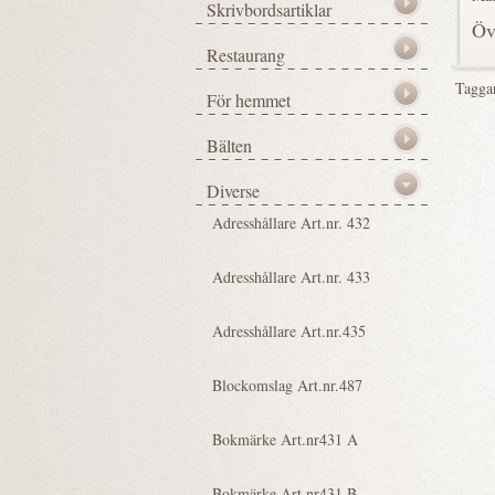
Öv
Tagga