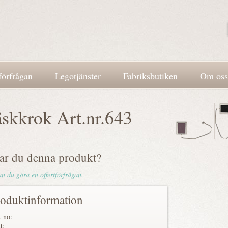
förfrågan
Legotjänster
Fabriksbutiken
Om oss
skkrok Art.nr.643
lar du denna produkt?
n du göra en offertförfrågan.
oduktinformation
. no:
t: