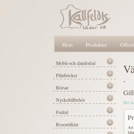
Hem
Produkter
Offert
Vä
-
Gil
Här ka
Pr
Art
Måt