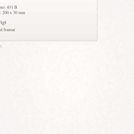
 no: 431 B
: 200 x 30 mm
igt
d fransar
r: