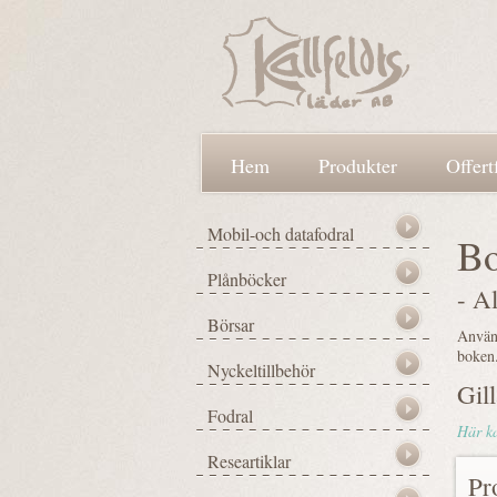
Hem
Produkter
Offert
Bo
- Al
Använd
boken
Gil
Här ka
Pr