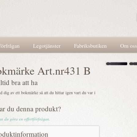
förfrågan
Legotjänster
Fabriksbutiken
Om oss
kmärke Art.nr431 B
ltid bra att ha
 dig av ett bokmärke så att du hittar igen vart du var i
.
lar du denna produkt?
n du göra en offertförfrågan.
oduktinformation