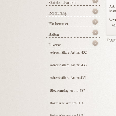
Art.
Mått
Övr
- Me
Tagga