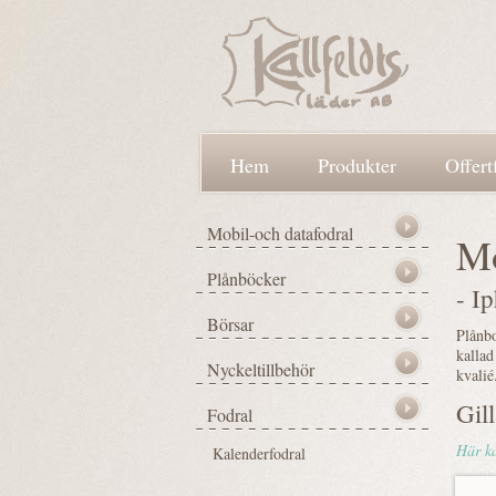
Hem
Produkter
Offert
Mo
- I
Plånbo
kallad
kvalié
Gil
Här ka