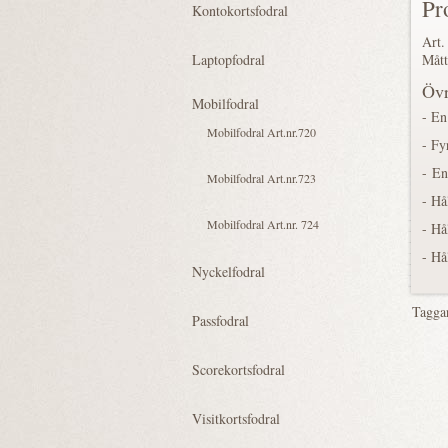
Pr
Art.
Mått
Övr
- En
- Fy
- En
- Hå
- Hå
- Hå
Tagga