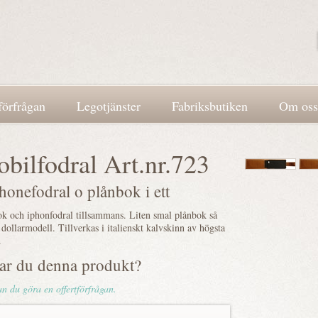
förfrågan
Legotjänster
Fabriksbutiken
Om oss
bilfodral Art.nr.723
phonefodral o plånbok i ett
k och iphonfodral tillsammans. Liten smal plånbok så
 dollarmodell. Tillverkas i italienskt kalvskinn av högsta
.
lar du denna produkt?
n du göra en offertförfrågan.