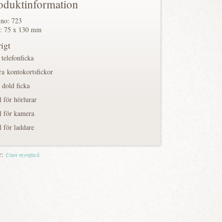
oduktinformation
 no: 723
: 75 x 130 mm
igt
 telefonficka
ra kontokortsfickor
 dold ficka
l för hörlurar
l för kamera
l för laddare
r:
Utan myntfack