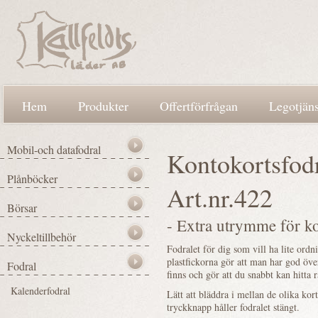
Hem
Produkter
Offertförfrågan
Legotjäns
Kontokortsfod
Art.nr.422
- Extra utrymme för ko
Fodralet för dig som vill ha lite ord
plastfickorna gör att man har god öve
finns och gör att du snabbt kan hitta 
Lätt att bläddra i mellan de olika kor
tryckknapp håller fodralet stängt.