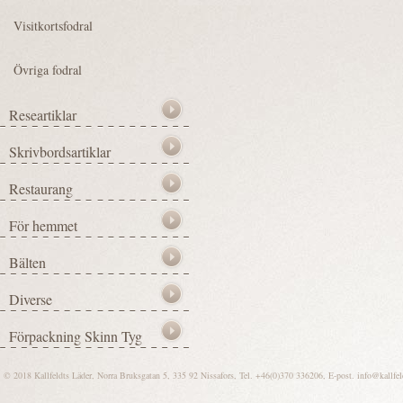
© 2018 Kallfeldts Läder, Norra Bruksgatan 5, 335 92 Nissafors, Tel. +46(0)370 336206, E-post.
info@kallfel