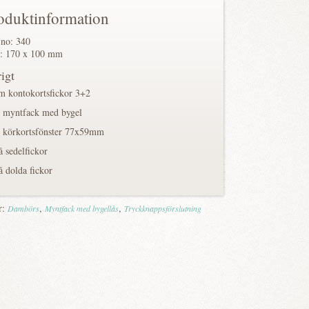
oduktinformation
 no: 340
: 170 x 100 mm
igt
m kontokortsfickor 3+2
t myntfack med bygel
t körkortsfönster 77x59mm
å sedelfickor
å dolda fickor
r:
,
,
Dambörs
Myntfack med bygellås
Tryckknappsförslutning