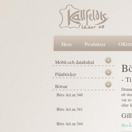
Hem
Produkter
Offert
Bö
- T
Denna 
ett st
var av
eller 
Gil
Här ka