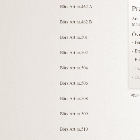
Pr
Art.
Mått
Övr
- Fe
- Et
- Et
- Tv
- Tv
Tagga