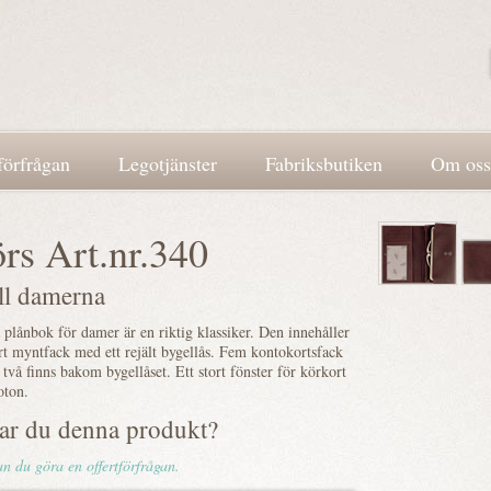
förfrågan
Legotjänster
Fabriksbutiken
Om oss
rs Art.nr.340
ill damerna
plånbok för damer är en riktig klassiker. Den innehåller
ort myntfack med ett rejält bygellås. Fem kontokortsfack
 två finns bakom bygellåset. Ett stort fönster för körkort
foton.
lar du denna produkt?
n du göra en offertförfrågan.