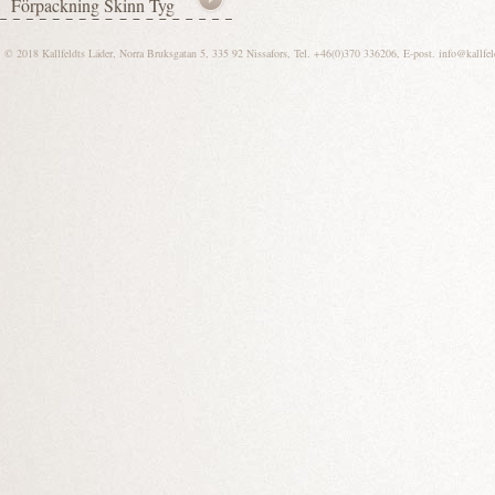
© 2018 Kallfeldts Läder, Norra Bruksgatan 5, 335 92 Nissafors, Tel. +46(0)370 336206, E-post.
info@kallfel