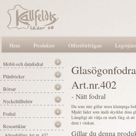
Hem
Produkter
Offertförfrågan
Legotjäns
Glasögonfodra
Art.nr.402
- Nätt fodral
Du som inte gillar stora klumpiga fodr
Mjukt läder som ändå skyddar dina g
Lämpligt att välja en stark färg så att
dem i väskan.
Gillar du denna produ