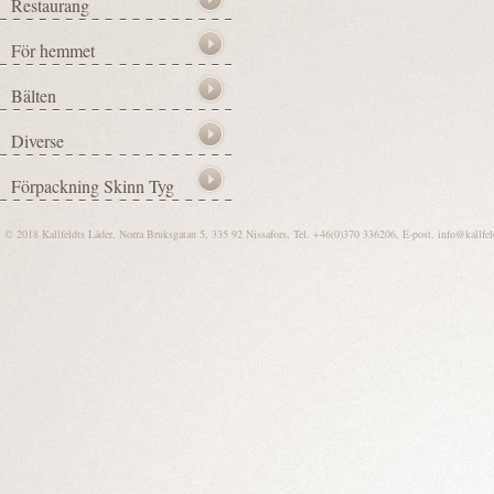
© 2018 Kallfeldts Läder, Norra Bruksgatan 5, 335 92 Nissafors, Tel. +46(0)370 336206, E-post.
info@kallfel