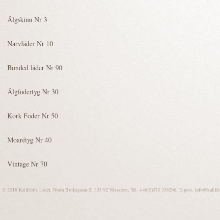
© 2018 Kallfeldts Läder, Norra Bruksgatan 5, 335 92 Nissafors, Tel. +46(0)370 336206, E-post.
info@kallfel