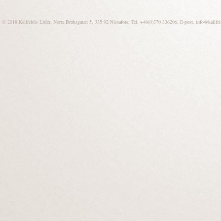
© 2018 Kallfeldts Läder, Norra Bruksgatan 5, 335 92 Nissafors, Tel. +46(0)370 336206, E-post.
info@kallfel