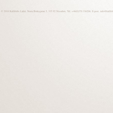
© 2018 Kallfeldts Läder, Norra Bruksgatan 5, 335 92 Nissafors, Tel. +46(0)370 336206, E-post.
info@kallfel