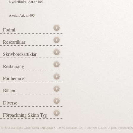
© 2018 Kallfeldts Läder, Norra Bruksgatan 5, 335 92 Nissafors, Tel. +46(0)370 336206, E-post.
info@kallfel