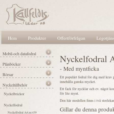
Hem
Produkter
Offertförfrågan
Legotjäns
Nyckelfodral A
- Med myntficka
Ett populärt fodral för dig med krav p
innehålla ganska mycket.
Ett fack för nycklar och ev. något kon
för lite mynt.
Den här modellen finns i två storlekar
Gillar du denna produ