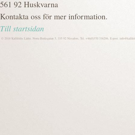
561 92 Huskvarna
Kontakta oss för mer information.
Till startsidan
© 2018 Kallfeldts Läder, Norra Bruksgatan 5, 335 92 Nissafors, Tel. +46(0)370 336206, E-post.
info@kallfel