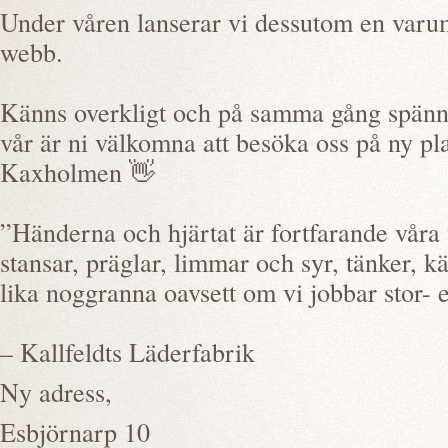
Under våren lanserar vi dessutom en varu
webb.
Känns overkligt och på samma gång spänna
vår är ni välkomna att besöka oss på ny pl
Kaxholmen 👋
”Händerna och hjärtat är fortfarande våra 
stansar, präglar, limmar och syr, tänker, k
lika noggranna oavsett om vi jobbar stor- 
– Kallfeldts Läderfabrik
Ny adress,
Esbjörnarp 10